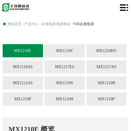
网
站
产
网站首页
>
产品中心
>
反激电源/电源模块
>
SSR反激电源
首
品
应
页
中
用
技
MX1210E
MX1210C
MX1210HV
心
领
术
关
MX1218AS
MX1217E6
MX1217AS
域
资
于
联
MX1212AS
MX1210S
MX1210R
讯
我
系
MX1210P
MX1210H
MX1210F
们
方
式
MX1210E 概览