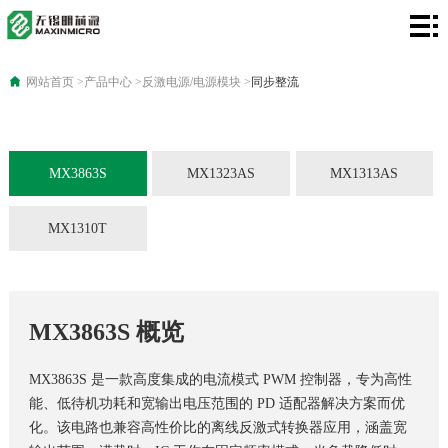
网
站
产
网站首页
>
产品中心
>
反激电源/电源模块
>
同步整流
首
品
应
页
中
用
技
MX3863S
MX1323AS
MX1313AS
心
领
术
关
MX1310T
域
资
于
联
讯
我
系
MX3863S 概览
们
方
MX3863S 是一款高度集成的电流模式 PWM 控制器，专为高性
式
能、低待机功耗和宽输出电压范围的 PD 适配器解决方案而优
化。该电路也兼容高性价比的离线反激式转换器应用，涵盖宽