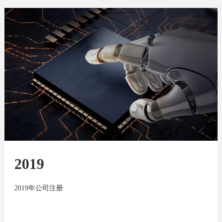
2019
2019年公司注册